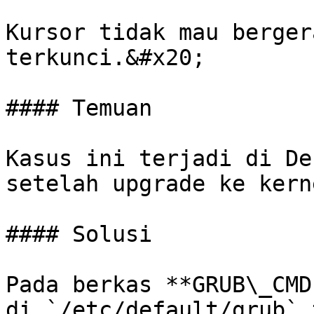
Kursor tidak mau berger
terkunci.&#x20;

#### Temuan

Kasus ini terjadi di De
setelah upgrade ke kern
#### Solusi

Pada berkas **GRUB\_CMD
di `/etc/default/grub` 